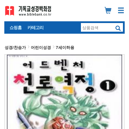
쇼핑홈
카테고리
성경/찬송가
어린이성경
7세이하용