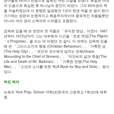
맏아들로 태어나 반항으로 얼룩진 어린 시절을 보냈다. 독실한 아내
의 도움으로 회심한 후 하나님의 증인이 되었다. 그의 60여권의 책
을 저술하였는데 이 분량은 일생동안 1년의 한권 씩을 쓴 셈이 된다.
거기에는 장편의 논쟁적이고 복음주의적이며 풍유적인 작품들뿐만
아니라 여러 권의 소책자와 시작품도 포함된다.
감옥에 있을 때 쓴 번연의 첫 작품은 「유익한 명상」이었다. 1667
년부터 1672년까지 그는 대부분의 시간을「천로 역정(The Pilgrim
＇s Progress)」을 쓰는 데 바쳤던 것 같다. 이 외에도 감옥에 있을
때 쓴 「그리스도인의 행동 (Christian Behaviour)」, 「거룩한 성
(The Holy City)」, 「죄인의 괴수에게 넘치는 은혜(Grace
Abounding to the Chief of Sinners)」, 「악인씨의 삶과 죽음(The
Life and Death of Mr. Badman)」, 「거룩한 전쟁(The Holy
War)」, 「소년과 소녀를 위한 책(A Book for Boy and Girls)」 등이
있다.
하진 역자
뉴욕의 York Prep. School 10학년(한국의 고등학교 1학년)에 재학
중