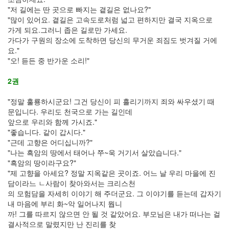
"저 길에는 딴 곳으로 빠지는 곁길은 없나요?"
"많이 있어요. 곁길은 고속도로처럼 넓고 편하지만 결국 지옥으로
가게 되요.그러니 좁은 길로만 가세요.
가다가 구원의 장소에 도착하면 당신의 무거운 죄짐도 벗겨질 거에
요."
"오! 듣든 중 반가운 소리!"
2권
"정말 훌룡하시군요! 그건 당신이 피 흘리기까지 죄와 싸우셨기 때
문입니다. 우리도 천국으로 가는 길인데
앞으로 우리와 함께 가시죠."
"좋습니다. 같이 갑시다."
"근데 고향은 어디십니까?"
"나는 흑암의 땅에서 태어나 쭈~욱 거기서 살았습니다."
"흑암의 땅이라구요?"
"제 고향을 아세요? 정말 지옥같은 곳이죠. 어느 날 우리 마을에 진
담이라느 ㄴ사람이 찾아와서는 크리스천
의 모험담을 자세히 이야기 해 주더군요. 그 이야기를 듣는데 갑자기
내 마음에 부리 화~악 일어나지 뭡니
까! 그를 따르지 않으면 안 될 것 같았어요. 부모님은 내가 떠나는 걸
결사적으로 말렸지만 난 진리를 찾