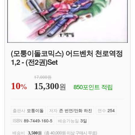
(모퉁이돌코믹스) 어드벤처 천로역정
1,2 - (전2권)Set
17,000원
10
%
원
15,300
850포인트 적립
출판사
모퉁이돌
저자
존 번연/만화 하진
면수
254
ISBN
89-7449-160-5
배송가능일
3일
배송비
원
(총 40,000원 이상 구매시 무료)
3,500