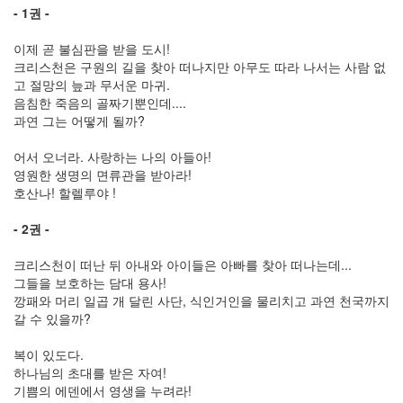
- 1권 -
이제 곧 불심판을 받을 도시!
크리스천은 구원의 길을 찾아 떠나지만 아무도 따라 나서는 사람 없
고 절망의 늪과 무서운 마귀.
음침한 죽음의 골짜기뿐인데....
과연 그는 어떻게 될까?
어서 오너라. 사랑하는 나의 아들아!
영원한 생명의 면류관을 받아라!
호산나! 할렐루야 !
- 2권 -
크리스천이 떠난 뒤 아내와 아이들은 아빠를 찾아 떠나는데...
그들을 보호하는 담대 용사!
깡패와 머리 일곱 개 달린 사단, 식인거인을 물리치고 과연 천국까지
갈 수 있을까?
복이 있도다.
하나님의 초대를 받은 자여!
기쁨의 에덴에서 영생을 누려라!