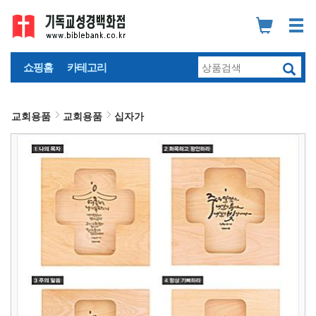
쇼핑홈
카테고리
교회용품
교회용품
십자가