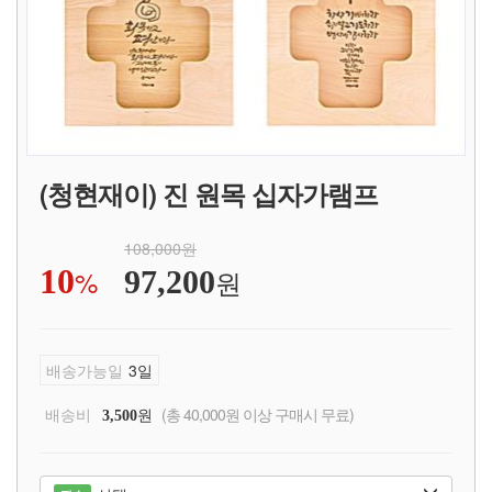
(청현재이) 진 원목 십자가램프
108,000원
10
%
원
97,200
배송가능일
3일
배송비
원
(총 40,000원 이상 구매시 무료)
3,500