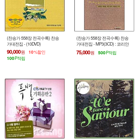
(찬송가 558장 전곡수록) 찬송
(찬송가 558장 전곡수록) 찬송
가대전집 - (10DVD)
가대전집 - MP3(3CD) : 코리안
심포니 오케스트라와 국립합창
90,000
75,000
10
500
단이 함께하는
100