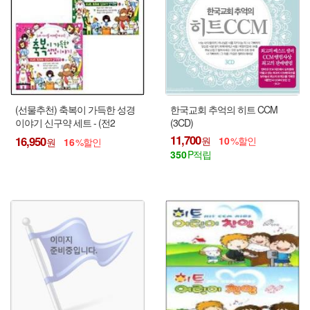
(선물추천) 축복이 가득한 성경
한국교회 추억의 히트 CCM
이야기 신구약 세트 - (전2
(3CD)
종/6CD)
11,700
16,950
10
16
350