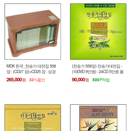
MDK 한국_찬송가 대전집 558
(찬송가 558장) 찬송가대전집 -
장 : (CD27 장)+CD25 장 : 성경
(10DVD 9만원) : 24CD 5만원 품
정독신구약 MP3 개역한글판 한
절 !!!
265,000
90,000
33
500
글낭독(10CD), 태교음악 5CD,
복음성가 5CD, 클래식 5CD - 고
급원목 유리장식장 포함 !!!