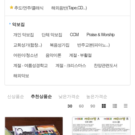
추도/연주/클래식
해외음반(Tape,CD...)
악보집
개인 악보집
단체 악보집
CCM
Praise & Worship
교회성가(합창...)
복음성가집
반주교본(피아노...)
어린이/청소년
음악이론
계절 - 부활절
계절 - 여름성경학교
계절 - 크리스마스
찬양관련도서
해외악보
신상품순
추천상품순
낮은가격순
높은가격순
30
60
90