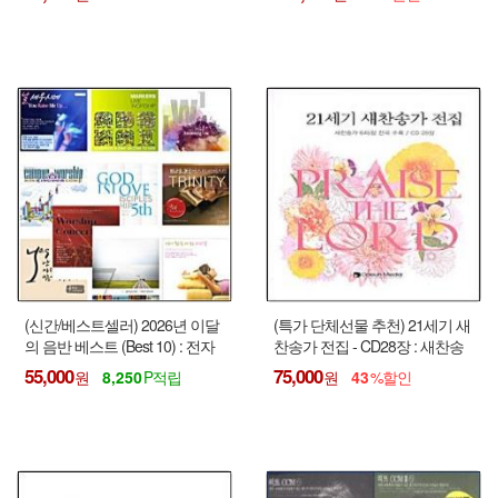
찬송가 61곡, 개역개정판 입체
성경낭독 (신,구약)
(신간/베스트셀러) 2026년 이달
(특가 단체선물 추천) 21세기 새
의 음반 베스트 (Best 10) : 전자
찬송가 전집 - CD28장 : 새찬송
성경/CD / USB음반
가 645장 전곡수록
55,000
75,000
8,250
43