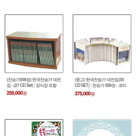
(찬송가558장) 한국찬송가 대전
(중고) 한국찬송가 대전집(30
집 - (27 CD Set) : 장식장 포함
CD SET) : 찬송가 558장 - 코리
안 심포니 오케스트라 (Korean
250,000
375,000
Symphony Orchestra) !!!