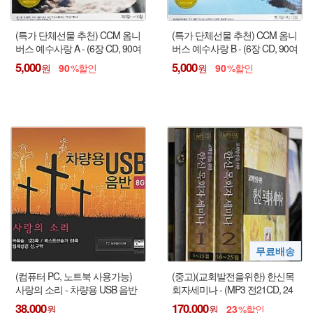
(특가 단체선물 추천) CCM 옴니
(특가 단체선물 추천) CCM 옴니
버스 예수사랑 A - (6장 CD, 90여
버스 예수사랑 B - (6장 CD, 90여
곡)
곡)
5,000
5,000
90
90
(컴퓨터 PC, 노트북 사용가능)
(중고)(교회발전을위한) 한신목
사랑의 소리 - 차량용 USB 음반
회자세미나 - (MP3 전21CD, 24
(8GB) : 복음성가 123곡, 베스트
집 없음 / Software 17CD)
38,000
170,000
23