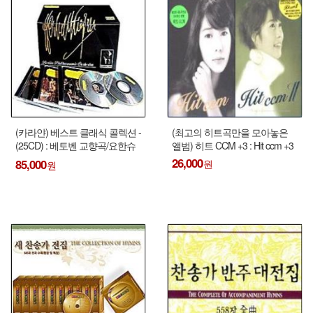
(카라얀) 베스트 클래식 콜렉션 -
(최고의 히트곡만을 모아놓은
(25CD) : 베토벤 교향곡/요한슈
앨범) 히트 CCM +3 : Hit ccm +3
트라우스/모차르트/슈베르트 ...
26,000
85,000