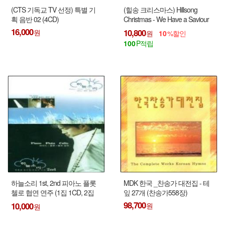
(CTS 기독교 TV 선정) 특별 기
(힐송 크리스마스) Hillsong
획 음반 02 (4CD)
Christmas - We Have a Saviour
(CD)
16,000
10,800
10
100
하늘소리 1st, 2nd 피아노 플롯
MDK 한국 _찬송가 대전집 - 테
첼로 협연 연주 (1집 1CD, 2집
잎 27개 (찬송가558장)
품절)
98,700
10,000