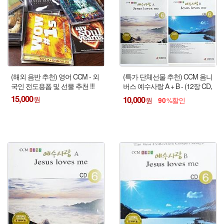
(해외 음반 추천) 영어 CCM - 외
(특가 단체선물 추천) CCM 옴니
국인 전도용폼 및 선물 추천 !!!
버스 예수사랑 A + B - (12장 CD,
180여곡)
15,000
10,000
90