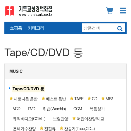
쇼핑홈
카테고리
Tape/CD/DVD 등
MUSIC
Tape/CD/DVD 등
새로나온 음반
베스트 음반
TAPE
CD
MP3
VCD
DVD
워쉽(Worship)
CCM
복음성가
뮤직비디오(CCM...)
보혈찬양
어린이찬양/태교
은혜가수찬양
전집류
찬송가(Tape,CD...)