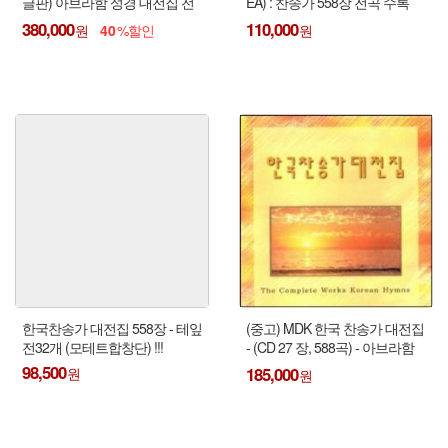
글판) 아브라함 성경 대전집 전
EA) : 찬송가 558장 전곡 수록
70CD - (구약46CD + 신약24CD)
-〉 비슷한것 24CD (파일북)
380,000
110,000
40
한국찬송가 대전집 558장 - 테잎
(중고) MDK 한국 찬송가 대전집
전32개 (모테트합창단) !!!
- (CD 27 장, 588곡) - 아브라함
한국 찬송가 대전집 (CD 25 장,
98,500
185,000
588장) : 내용 같음 !!!