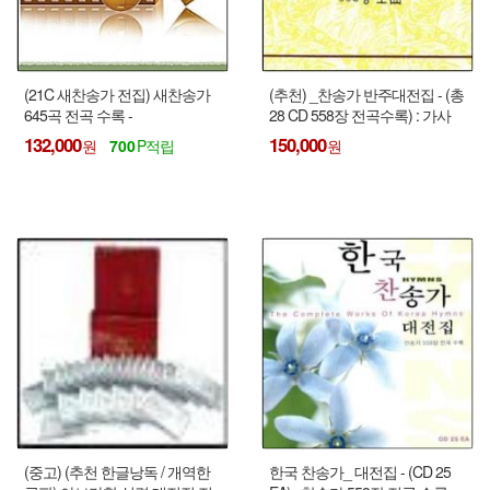
(21C 새찬송가 전집) 새찬송가
(추천) _찬송가 반주대전집 - (총
645곡 전곡 수록 -
28 CD 558장 전곡수록) : 가사
(30CD/MP3/Tape)
없이 반주만 !!!
132,000
150,000
700
(중고) (추천 한글낭독 / 개역한
한국 찬송가_ 대전집 - (CD 25