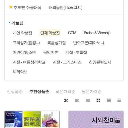
추도/연주/클래식
해외음반(Tape,CD...)
악보집
개인 악보집
단체 악보집
CCM
Praise & Worship
교회성가(합창...)
복음성가집
반주교본(피아노...)
어린이/청소년
음악이론
계절 - 부활절
계절 - 여름성경학교
계절 - 크리스마스
찬양관련도서
해외악보
신상품순
추천상품순
낮은가격순
높은가격순
30
60
90