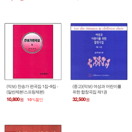
(악보) 찬송가 편곡집 1집~9집 -
(중고)(악보) 여성과 어린이를
(일반제본/스프링제본)
위한 합창곡집 제1권
10,800
32,500
10