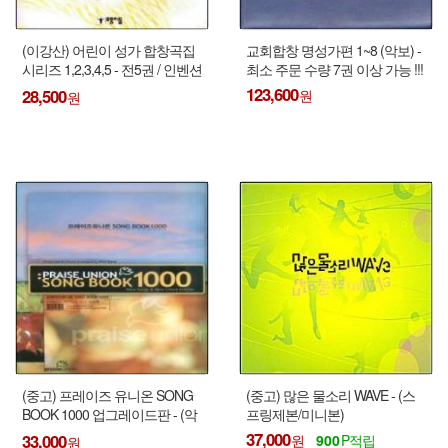
(이강산) 어린이 성가 합창곡집
교회합창 명성가편 1~8 (악보) -
시리즈 1,2,3,4,5 - 전5권 / 인벤션
최소 주문 수량 7권 이상 가능 !!!
1권
123,600
28,500
(중고) 프레이즈 유니온 SONG
(중고) 많은 물소리 WAVE - (스
BOOK 1000 업그레이드판 - (악
프링제본/미니본)
보, 스프링제본)
37,000
33,000
900