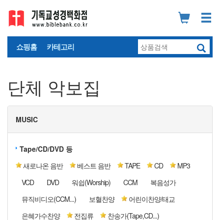
쇼핑홈
카테고리
단체 악보집
MUSIC
Tape/CD/DVD 등
새로나온 음반
베스트 음반
TAPE
CD
MP3
VCD
DVD
워쉽(Worship)
CCM
복음성가
뮤직비디오(CCM...)
보혈찬양
어린이찬양/태교
은혜가수찬양
전집류
찬송가(Tape,CD...)