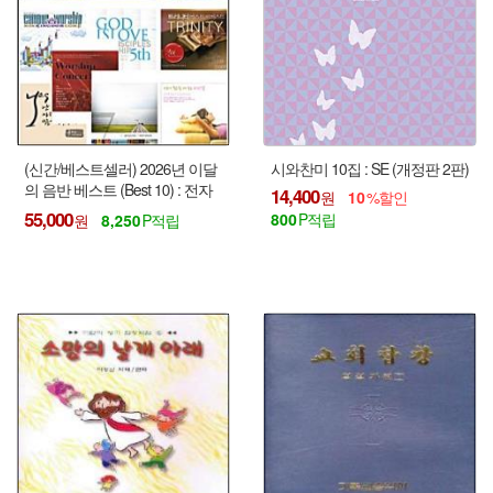
(신간/베스트셀러) 2026년 이달
시와찬미 10집 : SE (개정판 2판)
의 음반 베스트 (Best 10) : 전자
14,400
10
성경/CD / USB음반
55,000
800
8,250