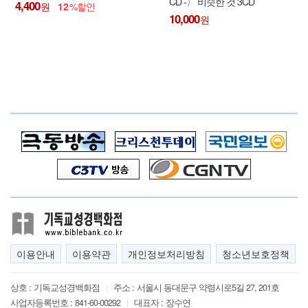
CD -〉 비슷한 것 3CD
4,400
12
10,000
이용안내
이용약관
개인정보처리방침
청소년보호정책
상호 :
기독교성경백화점
주소 :
서울시 동대문구 약령시로5길 27, 201호
|
사업자등록번호 :
841-60-00292
대표자 :
장수연
|