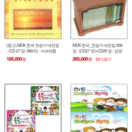
(중고) MDK 한국 찬송가 대전집
MDK 한국_찬송가 대전집 558
- (CD 27 장, 588곡) - 아브라함
장 : (CD27 장)+CD25 장 : 성경
한국 찬송가 대전집 (CD 25 장,
정독신구약 MP3 개역한글판 한
185,000
265,000
33
588장) : 내용 같음 !!!
글낭독(10CD), 태교음악 5CD,
복음성가 5CD, 클래식 5CD - 고
급원목 유리장식장 포함 !!!