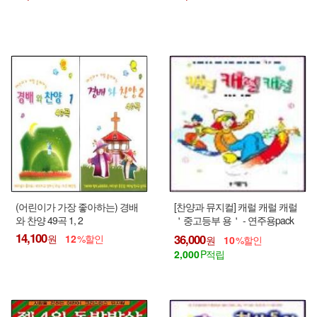
(어린이가 가장 좋아하는) 경배
[찬양과 뮤지컬] 캐럴 캐럴 캐럴
와 찬양 49곡 1, 2
＇중고등부 용＇ - 연주용pack
(악보10부 + 합창,반주CD1매)
14,100
36,000
12
10
2,000