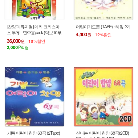
[찬양과 뮤지컬] 메리 크리스마
어린이기도문 (TAPE) : 테잎 2개
스 투유 - 연주용pack (악보10부,
4,400
12
합창, 반주CD)
36,000
10
2,000
기쁨 어린이 찬양 63곡 (2Tape)
신나는 어린이 찬양 68곡(2CD)