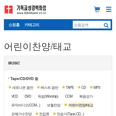
쇼핑홈
카테고리
어린이찬양/태교
MUSIC
Tape/CD/DVD 등
새로나온 음반
베스트 음반
TAPE
CD
MP3
VCD
DVD
워쉽(Worship)
CCM
복음성가
뮤직비디오(CCM...)
보혈찬양
어린이찬양/태교
은혜가수찬양
전집류
찬송가(Tape,CD...)