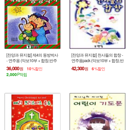
[찬양과 뮤지컬] 제4의 동방박사
[찬양과 뮤지컬] 천사들의 합창 -
- 연주용 (악보10부 + 합창,반주
연주용pack (악보10부 + 합창,반
CD1매)
주CD1매)
36,000
42,300
10
6
2,000