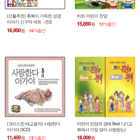
(선물추천) 축복이 가득한 성경
히트 어린이 찬양
이야기 신구약 세트 - (전2
15,850
12
종/6CD)
16,950
16
(크리스찬 태교음악) 사랑한다
어린이 찬양과 경배 Best 1,2 (교
아가야 (3CD)
회에서 가장 많이 사랑받는)
11,450
18,000
12