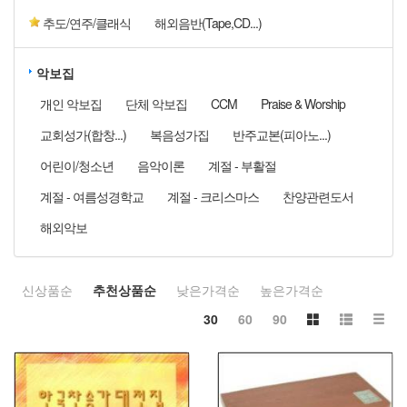
추도/연주/클래식
해외음반(Tape,CD...)
악보집
개인 악보집
단체 악보집
CCM
Praise & Worship
교회성가(합창...)
복음성가집
반주교본(피아노...)
어린이/청소년
음악이론
계절 - 부활절
계절 - 여름성경학교
계절 - 크리스마스
찬양관련도서
해외악보
신상품순
추천상품순
낮은가격순
높은가격순
30
60
90