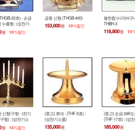
HGB-22호) - 순금
금종 신형 (THGB-400)
봉헌함 (사각바구니
금 누름형 : (성찬기
THBH-3
153,000
10
118,800
0
10
10
신형/구형 - (전기
(중고) 촛대 - (THF-5호) :
(중고) 순금 24K도
/구형) : (성찬기소
(성찬기소품)
(THF-17호) : (
초 기본 포함)
135,000
185,000
0
10