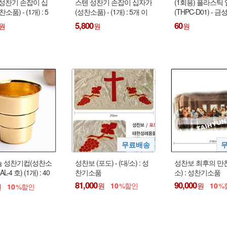
 성찬기 손잡이 십
스텐 성찬기 손잡이 십자가
(1회용) 플라스틱
소품) - (1개) : 5
(성찬소품) - (1개) : 5개 이
(THPC-D01) - 
 주문 가능
상 주문 가능
텐성찬기 겸용 컵 !!
5,800
60
 성찬기컵(성찬소
성찬보 (포도) - (대/소) : 성
성찬보 최후의 만찬 
AL-4 호) (1개) : 40
찬기소품
소) : 성찬기소품
 주문 가능
81,000
90,000
10
10
10