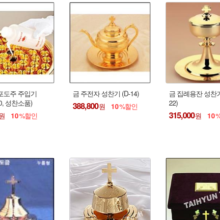
포도주 주입기
금 주전자 성찬기 (D-14)
금 집례용잔 성찬기 
60, 성찬소품)
22)
388,800
10
315,000
10
10