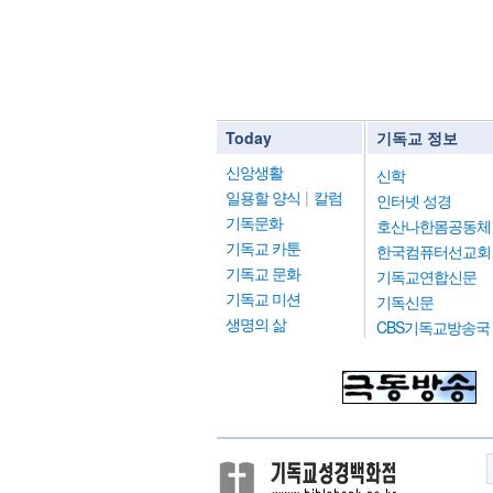
Today
기독교 정보
신앙생활
신학
일용할 양식
|
칼럼
인터넷 성경
기독문화
호산나한몸공동체
기독교 카툰
한국컴퓨터선교회
기독교 문화
기독교연합신문
기독교 미션
기독신문
생명의 삶
CBS기독교방송국