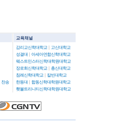
교육채널
감리교신학대학교
|
고신대학교
성결대
|
아세아연합신학대학교
웨스트민스터신학대학원대학교
장로회신학대학교
|
총신대학교
침례신학대학교
|
칼빈대학교
 찬송
한동대
|
합동신학대학원대학교
횃불트리니티신학대학원대학교