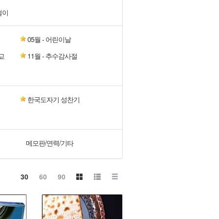
걸이
05월 - 어린이날
교
11월 - 추수감사절
한국도자기 성찬기
메모판/연력/기타
30
60
90