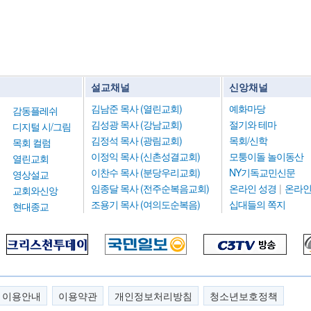
설교채널
신앙채널
김남준 목사 (열린교회)
예화마당
감동플레쉬
김성광 목사 (강남교회)
절기와 테마
디지털 시/그림
김정석 목사 (광림교회)
목회/신학
목회 컬럼
이정익 목사 (신촌성결교회)
모퉁이돌 놀이동산
열린교회
이찬수 목사 (분당우리교회)
NY기독교민신문
영상설교
임종달 목사 (전주순복음교회)
온라인 성경
|
온라인
교회와신앙
조용기 목사 (여의도순복음)
십대들의 쪽지
현대종교
이용안내
이용약관
개인정보처리방침
청소년보호정책