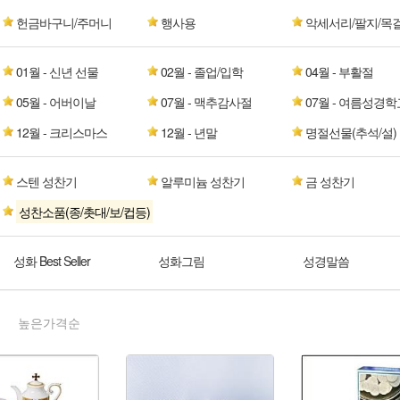
헌금바구니/주머니
행사용
악세서리/팔지/목
01월 - 신년 선물
02월 - 졸업/입학
04월 - 부활절
05월 - 어버이날
07월 - 맥추감사절
07월 - 여름성경학
12월 - 크리스마스
12월 - 년말
명절선물(추석/설)
스텐 성찬기
알루미늄 성찬기
금 성찬기
성찬소품(종/촛대/보/컵등)
성화 Best Seller
성화그림
성경말씀
높은가격순