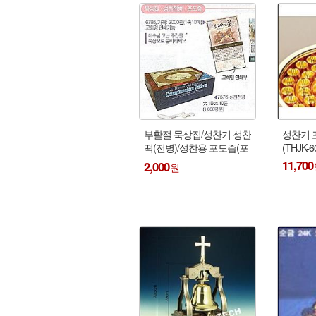
부활절 묵상집/성찬기 성찬
성찬기 
떡(전병)/성찬용 포도즙(포
(THJK-
도주)
11,700
2,000