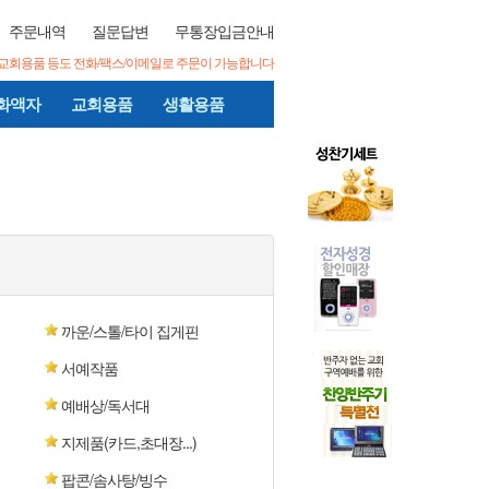
주문내역
질문답변
무통장입금안내
/교회용품 등도 전화/팩스/이메일로 주문이 가능합니다
화액자
교회용품
생활용품
까운/스톨/타이 집게핀
서예작품
예배상/독서대
지제품(카드,초대장...)
팝콘/솜사탕/빙수