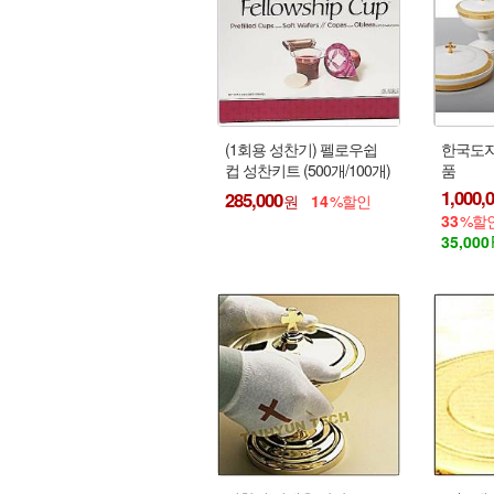
(1회용 성찬기) 펠로우쉽
한국도자
컵 성찬키트 (500개/100개)
품
: 일회용 컵 성찬용 포도주
1,000,
285,000
14
스 와플
33
35,000