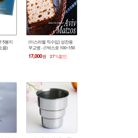
본 5봉지
(이스라엘 직수입) 성찬용
소품)
무교병 - (1박스로 100~150
명 가능) : 전병 또는 성찬떡
17,000
27
대용가능 !!!