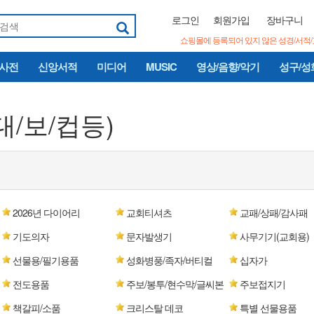
로그인
회원가입
장바구니
쇼핑몰에 등록되어 있지 않은 성경/서적
/사전
신앙서적
미디어
MUSIC
영상/음향/악기
성구/성
/보/컵등)
2026년 다이어리
교회티셔츠
교패/상패/감사패
기도의자
문자발생기
사무기기(교회용)
선물용/필기용품
성화병풍/족자/버티컬
십자가
전도용품
주보/봉투/현수막/글씨본
주보접지기
책갈피/소품
크리스탈 데코
특별 선물용품