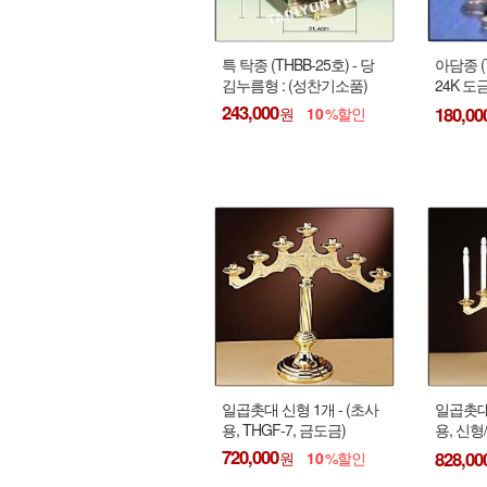
특 탁종 (THBB-25호) - 당
아담종 (T
김누름형 : (성찬기소품)
24K 도
소품)
243,000
180,00
10
일곱촛대 신형 1개 - (초사
일곱촛대 
용, THGF-7, 금도금)
용, 신형
품, 전구
720,000
828,00
10