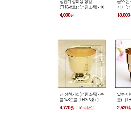
성찬기 성례용 장갑 -
금/스텐
(THG-8호) : (성찬소품) - 10
자가 (성찬
개이상 주문 가능함 !
개 이상
4,000
18,000
금 성찬기컵(성찬소품) - 순
알루미늄
금24K도금 (THG-3호) (1
품) - (TH
개) : 20개 이상 주문 가능
개 이상
4,770
2,520
10