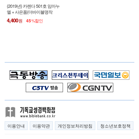
(2019년) 카렌다 501호 임마누
엘 + 사은품(더바이블명작
1DVD : 정가25,000원) - 100부
4,400
45
이상 주문 가능함 !
이용안내
이용약관
개인정보처리방침
청소년보호정책