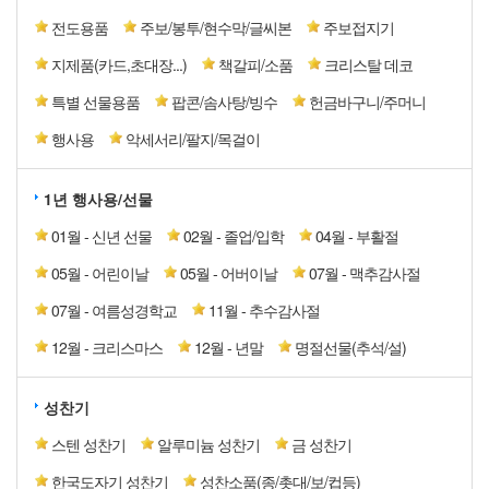
전도용품
주보/봉투/현수막/글씨본
주보접지기
지제품(카드,초대장...)
책갈피/소품
크리스탈 데코
특별 선물용품
팝콘/솜사탕/빙수
헌금바구니/주머니
행사용
악세서리/팔지/목걸이
1년 행사용/선물
01월 - 신년 선물
02월 - 졸업/입학
04월 - 부활절
05월 - 어린이날
05월 - 어버이날
07월 - 맥추감사절
07월 - 여름성경학교
11월 - 추수감사절
12월 - 크리스마스
12월 - 년말
명절선물(추석/설)
성찬기
스텐 성찬기
알루미늄 성찬기
금 성찬기
한국도자기 성찬기
성찬소품(종/촛대/보/컵등)