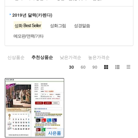
2019년 달력(카렌다)
성화 Best Seller
성화그림
성경말씀
메모판/연력/기타
신상품순
추천상품순
낮은가격순
높은가격순
30
60
90