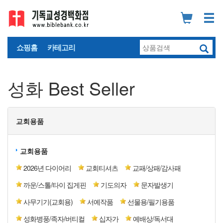
쇼핑홈
카테고리
성화 Best Seller
교회용품
교회용품
2026년 다이어리
교회티셔츠
교패/상패/감사패
까운/스톨/타이 집게핀
기도의자
문자발생기
사무기기(교회용)
서예작품
선물용/필기용품
성화병풍/족자/버티컬
십자가
예배상/독서대