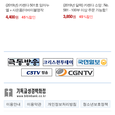
(2019년) 카렌다 501호 임마누
(2019년 달력) 카렌다 소망 : No.
엘 + 사은품(더바이블명작
581 - 100부 이상 주문 가능함 !
1DVD : 정가25,000원) - 100부
3,850
4,400
45
45
이상 주문 가능함 !
이용안내
이용약관
개인정보처리방침
청소년보호정책