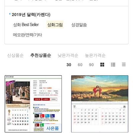
2019년 달력(카렌다)
성화 Best Seller
성화그림
성경말씀
메모판/연력/기타
신상품순
추천상품순
낮은가격순
높은가격순
30
60
90