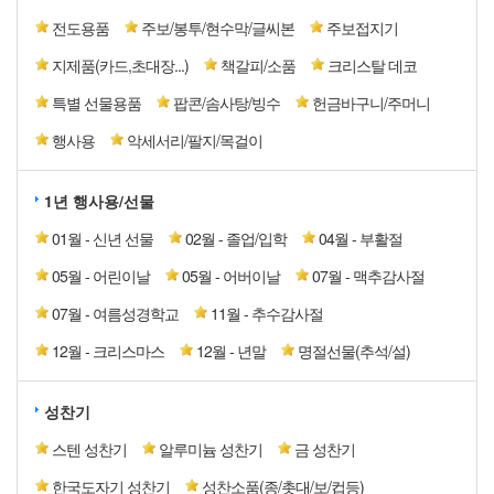
전도용품
주보/봉투/현수막/글씨본
주보접지기
지제품(카드,초대장...)
책갈피/소품
크리스탈 데코
특별 선물용품
팝콘/솜사탕/빙수
헌금바구니/주머니
행사용
악세서리/팔지/목걸이
1년 행사용/선물
01월 - 신년 선물
02월 - 졸업/입학
04월 - 부활절
05월 - 어린이날
05월 - 어버이날
07월 - 맥추감사절
07월 - 여름성경학교
11월 - 추수감사절
12월 - 크리스마스
12월 - 년말
명절선물(추석/설)
성찬기
스텐 성찬기
알루미늄 성찬기
금 성찬기
한국도자기 성찬기
성찬소품(종/촛대/보/컵등)