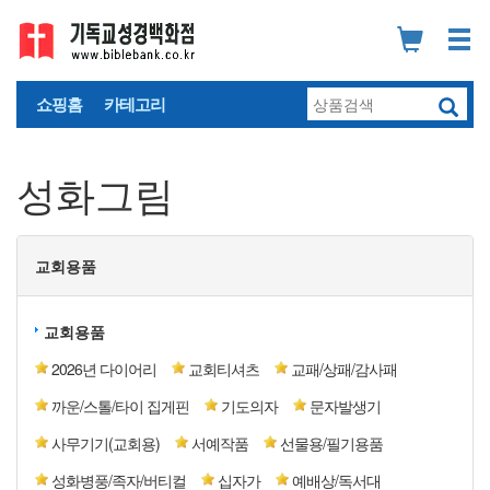
쇼핑홈
카테고리
성화그림
교회용품
교회용품
2026년 다이어리
교회티셔츠
교패/상패/감사패
까운/스톨/타이 집게핀
기도의자
문자발생기
사무기기(교회용)
서예작품
선물용/필기용품
성화병풍/족자/버티컬
십자가
예배상/독서대